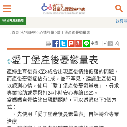
跳
我有酒癮怎
即時消息通知
到
主
:::
首頁
>
諮商服務
>
心情評量
>
愛丁堡產後憂鬱量表
要
內
字級：
容
區
愛丁堡產後憂鬱量表
塊
產婦生育後有3至8成會出現產後情緒低落的問題，
而產後憂鬱症佔有1成，並不罕見，建議生產後可
以觀測心情，使用「愛丁堡產後憂鬱量表」，尋求
專業協助或是撥打24小時安心專線1925。
當媽媽自覺情緒出現問題時，可以透過以下3個方
式：
一、先使用「愛丁堡產後憂鬱量表」自評轉介專業
治療