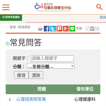
跳
我有酒癮
即時消息通知
到
主
:::
首頁
>
常見問答
字級：
要
內
容
常見問答
區
塊
關鍵字：
分類：
問題
發布單位
1
心理諮商問答集
心理健康科