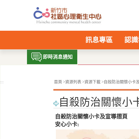
跳
到
主
要
內
容
訊息專區
認識
區
塊
+
即時消息通知
:::
首頁
>
資源列表
>
資源下載
>
自殺防治關懷小卡
自殺防治關懷小
自殺防治關懷小卡及宣導摺頁
安心小卡: