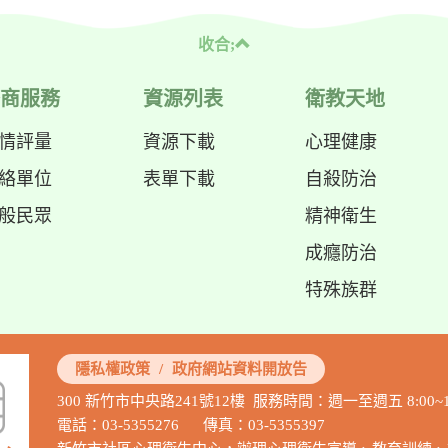
收合;
商服務
資源列表
衛教天地
情評量
資源下載
心理健康
絡單位
表單下載
自殺防治
般民眾
精神衛生
成癮防治
特殊族群
隱私權政策
/
政府網站資料開放告
300 新竹市中央路241號12樓 服務時間：週一至週五 8:00~12:00 
電話：03-5355276 傳真：03-5355397