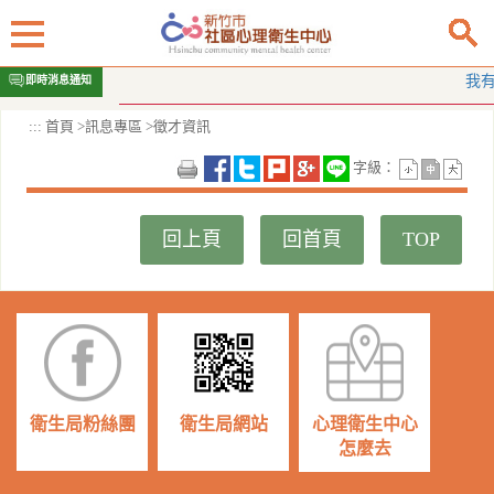
跳
我有酒癮
即時消息通知
到
主
:::
首頁
>
訊息專區
>
徵才資訊
要
內
字級：
容
區
塊
回上頁
回首頁
TOP
衛生局粉絲團
衛生局網站
心理衛生中心
怎麼去