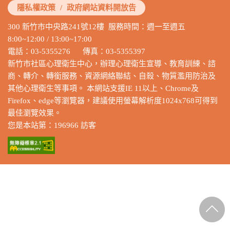
隱私權政策
/
政府網站資料開放告
300 新竹市中央路241號12樓 服務時間：週一至週五
8:00~12:00 / 13:00~17:00
電話：03-5355276 傳真：03-5355397
新竹市社區心理衛生中心，辦理心理衛生宣導、教育訓練、諮
商、轉介、轉銜服務、資源網絡聯結、自殺、物質濫用防治及
其他心理衛生等事項。 本網站支援IE 11以上、Chrome及
Firefox、edge等瀏覽器，建議使用螢幕解析度1024x768可得到
最佳瀏覽效果。
您是本站第：196966 訪客
回最上
方